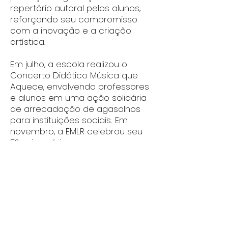
repertório autoral pelos alunos,
reforçando seu compromisso
com a inovação e a criação
artística.
Em julho, a escola realizou o
Concerto Didático Música que
Aquece, envolvendo professores
e alunos em uma ação solidária
de arrecadação de agasalhos
para instituições sociais. Em
novembro, a EMLR celebrou seu
5º aniversário com uma
programação especial: oficinas
gratuitas para a comunidade, o
Recital Um Café com Chiquinha
Gonzaga e Amigos com Suzana
Prado (piano) e Deise Dias (voz),
e o I Encontro de Piano da EMLR,
com participações de alunos e