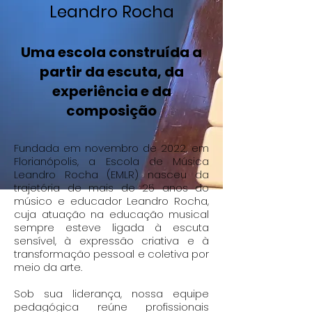
Leandro Rocha
Uma escola construída a
partir da escuta, da
experiência e da
composição
Fundada em novembro de 2022, em
Florianópolis, a Escola de Música
Leandro Rocha (EMLR) nasceu da
trajetória de mais de 25 anos do
músico e educador Leandro Rocha,
cuja atuação na educação musical
sempre esteve ligada à escuta
sensível, à expressão criativa e à
transformação pessoal e coletiva por
meio da arte.
Sob sua liderança, nossa equipe
pedagógica reúne profissionais